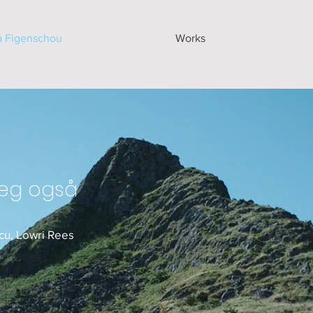
a Figenschou
Works
 jeg også
cu, Lowri Rees