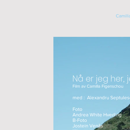
Camill
Nå er jeg her,
Film av Camilla Figenschou
med :
Alexandru Septules
Foto
Andrea White Hveding
B-Foto
Jostein Venås