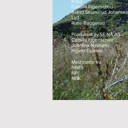
Klipp
Camilla Figenschou
Astrid Skumsrud Johanse
Lyd
Rune Baggerud
Produsert av SE NÅ AS
Camilla Figenschou
Johanna Nystrøm
Ingvild Evjemo
Med støtte fra
NNFS
NFI
NBK